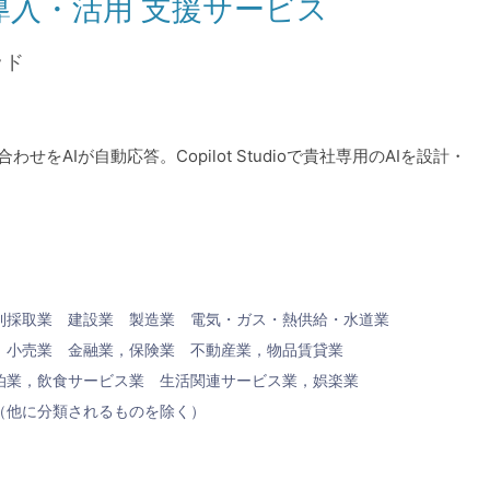
udio導入・活用 支援サービス
ッド
AIが自動応答。Copilot Studioで貴社専用のAIを設計・
利採取業
建設業
製造業
電気・ガス・熱供給・水道業
，小売業
金融業，保険業
不動産業，物品賃貸業
泊業，飲食サービス業
生活関連サービス業，娯楽業
（他に分類されるものを除く）