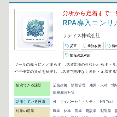
分析から定着まで一
RPA導入コン
サティス株式会社
災害
業務改善
情
情報漏洩対策
ツールの導入にとどまらず、現場業務の可視化からボトルネ
や手作業の負荷を解消し、現場で無理なく運用・定着する
解決できる課題
業務改善
情報管理
雇用・人材
地
情報漏洩対策
活用している技術
AI
サイバーセキュリティ
HR Tech
対象の産業
農業，林業
漁業
建設業
製造業