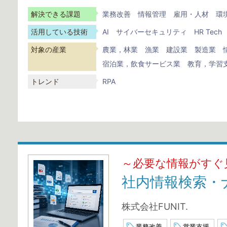
解決できる課題
業務改善
情報管理
雇用・人材
環
活用している技術
AI
サイバーセキュリティ
HR Tech
対象の産業
農業，林業
漁業
建設業
製造業
宿泊業，飲食サービス業
教育，学習
トレンド
RPA
～必要な情報がすぐ
社内情報検索・
株式会社FUNIT.
業務改善
営業支援