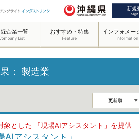
新規
Sign
登録企業一覧
おすすめ・特集
インフォメー
Company List
Feature
Information
結果：
製造業
対象とした 「現場AIアシスタント」を提供
場AIアシスタント」