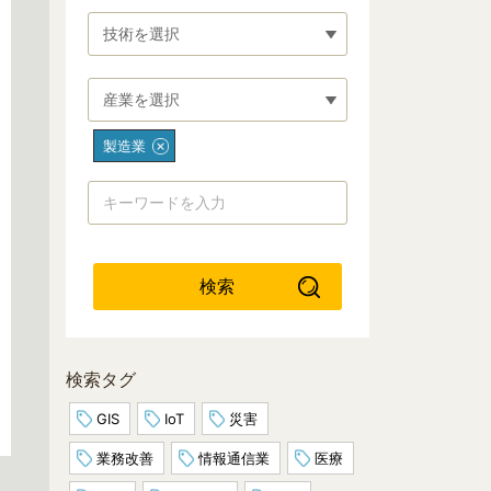
技術を選択
産業を選択
製造業
検索
検索タグ
GIS
IoT
災害
業務改善
情報通信業
医療