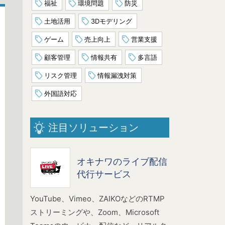
福祉
環境問題
防災
土地活用
3Dモデリング
ゲーム
売上向上
営業支援
顧客管理
情報共有
多言語
リスク管理
情報漏洩対策
外国語対応
注目ソリューション
オキナワのライブ配信
代行サービス
YouTube、Vimeo、ZAIKOなどのRTMP
ストリーミングや、Zoom、Microsoft