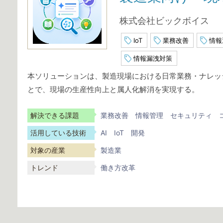
株式会社ビックボイス
IoT
業務改善
情報
情報漏洩対策
本ソリューションは、製造現場における日常業務・ナレッジ
とで、現場の生産性向上と属人化解消を実現する。
解決できる課題
業務改善
情報管理
セキュリティ
活用している技術
AI
IoT
開発
対象の産業
製造業
トレンド
働き方改革