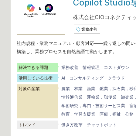
Copilot St
株式会社CIOコネクティ
業務改善
社内規程・業務マニュアル・顧客対応——繰り返しの問い合わせを
構築し、業務プロセスを自然言語で動かします。
解決できる課題
業務改善
情報管理
コストダウン
活用している技術
AI
コンサルティング
クラウド
対象の産業
農業，林業
漁業
鉱業，採石業，砂
情報通信業
運輸業，郵便業
卸売業
学術研究，専門・技術サービス業
宿
教育，学習支援業
医療，福祉
公務
トレンド
働き方改革
チャットボット