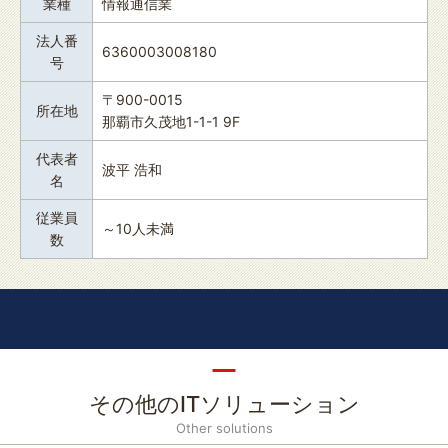
業種
情報通信業
法人番
6360003008180
号
〒900-0015
所在地
那覇市久茂地1-1-1 9F
代表者
波平 浩和
名
従業員
～10人未満
数
その他のITソリューション
Other solutions