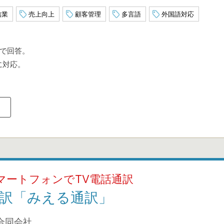
信業
売上向上
顧客管理
多言語
外国語対応
）で回答。
に対応。
。
マートフォンでTV電話通訳
訳「みえる通訳」
合同会社