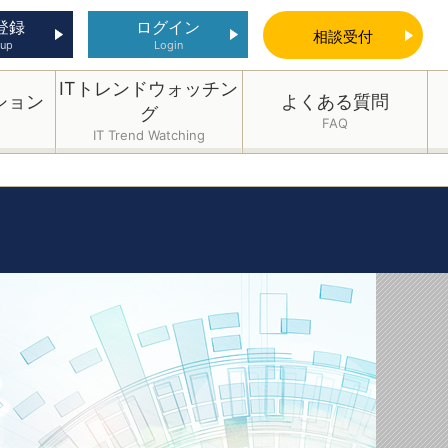
登録
ログイン
相談
受付
 up
Login
ITトレンドウォッチン
ション
よくある質問
グ
FAQ
IT Trend Watching