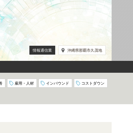
情報通信業
沖縄県那覇市久茂地
善
雇用・人材
インバウンド
コストダウン