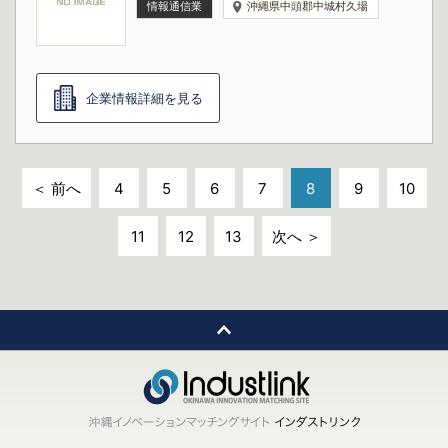
情報通信業
沖縄県中頭郡中城村久場
企業情報詳細を見る
＜ 前へ
4
5
6
7
8
9
10
11
12
13
次へ ＞