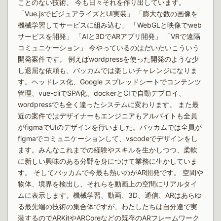
ことのない技術。 今も日々それを作り出しています。
「Vue.jsでビジュアライズとUI実装」 「膨大な数の画像を
機械学習してサービスに組み込む」 「WebGLと映像でweb
サービスを開発」 「AIと3DでARアプリ開発」 「VRで遠隔
コミュニケーション」 今やっているのはだいたいこういう
開発案件です。 例えばwordpressを使った開発のような少
し退屈な依頼も、バッカムでは楽しいチャレンジになりま
す。ヘッドレス化、Google スプレッドシートでコンテンツ
管理、vue-cliでSPA化、dockerとCIで自動デプロイ、
wordpressでも全く違ったシステムに変わります。 また最
近の案件ではデザイナーもエンジニアもアルバイトも全員
がfigmaでUIのデザインを行いました。バッカムでは全員が
figmaでコミュニケーションして、vscodeでデザインをし
ます。みんなこれまでの経験やスキルを生かしつつ、柔軟
に新しい興味のある分野を身につけて業務に生かしていま
す。 そしてバッカムで今最も熱いのがAR開発です。 空間や
物体、境界を検出し、それらを動画上の空間にリアルタイ
ムに表示します。機械学習、動画、3D、通信、ARはあらゆ
る最先端の技術の集合体ですが、わたしたちは自分達で実
装するのでARKitやARCoreなどの既存のARフレームワーク