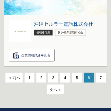
沖縄セルラー電話株式会社
情報通信業
沖縄県那覇市松山
企業情報詳細を見る
＜ 前へ
1
2
3
4
5
6
7
次へ ＞