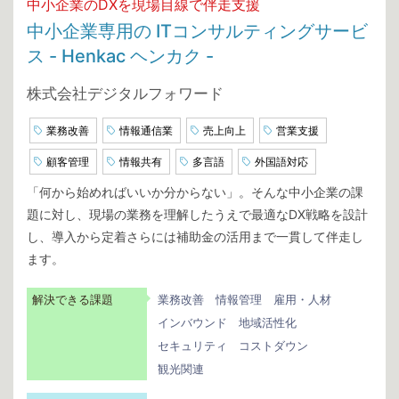
中小企業のDXを現場目線で伴走支援
中小企業専用の ITコンサルティングサービ
ス - Henkac ヘンカク -
株式会社デジタルフォワード
業務改善
情報通信業
売上向上
営業支援
顧客管理
情報共有
多言語
外国語対応
「何から始めればいいか分からない」。そんな中小企業の課
題に対し、現場の業務を理解したうえで最適なDX戦略を設計
し、導入から定着さらには補助金の活用まで一貫して伴走し
ます。
解決できる課題
業務改善
情報管理
雇用・人材
インバウンド
地域活性化
セキュリティ
コストダウン
観光関連