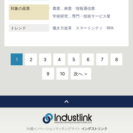
対象の産業
農業，林業
情報通信業
学術研究，専門・技術サービス業
トレンド
働き方改革
スマートシティ
RPA
1
2
3
4
5
6
7
8
9
10
次へ ＞