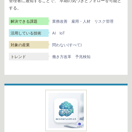
管理者に通知することで、 早期の気づきとフォローを可能と
する。
解決できる課題
業務改善
雇用・人材
リスク管理
活用している技術
AI
IoT
対象の産業
問わない(すべて)
トレンド
働き方改革
予兆検知