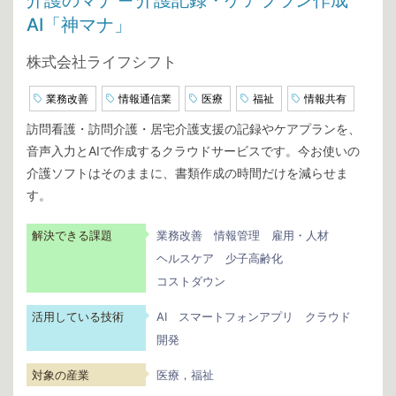
介護のマナ ─ 介護記録・ケアプラン作成
AI「神マナ」
株式会社ライフシフト
業務改善
情報通信業
医療
福祉
情報共有
訪問看護・訪問介護・居宅介護支援の記録やケアプランを、
音声入力とAIで作成するクラウドサービスです。今お使いの
介護ソフトはそのままに、書類作成の時間だけを減らせま
す。
解決できる課題
業務改善
情報管理
雇用・人材
ヘルスケア
少子高齢化
コストダウン
活用している技術
AI
スマートフォンアプリ
クラウド
開発
対象の産業
医療，福祉