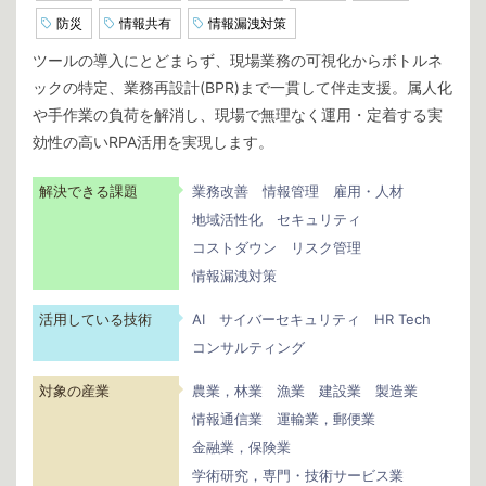
防災
情報共有
情報漏洩対策
ツールの導入にとどまらず、現場業務の可視化からボトルネ
ックの特定、業務再設計(BPR)まで一貫して伴走支援。属人化
や手作業の負荷を解消し、現場で無理なく運用・定着する実
効性の高いRPA活用を実現します。
解決できる課題
業務改善
情報管理
雇用・人材
地域活性化
セキュリティ
コストダウン
リスク管理
情報漏洩対策
活用している技術
AI
サイバーセキュリティ
HR Tech
コンサルティング
対象の産業
農業，林業
漁業
建設業
製造業
情報通信業
運輸業，郵便業
金融業，保険業
学術研究，専門・技術サービス業