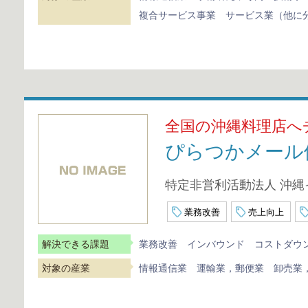
複合サービス事業
サービス業（他に
全国の沖縄料理店へ
ぴらつかメール
特定非営利活動法人 沖
業務改善
売上向上
解決できる課題
業務改善
インバウンド
コストダウ
対象の産業
情報通信業
運輸業，郵便業
卸売業