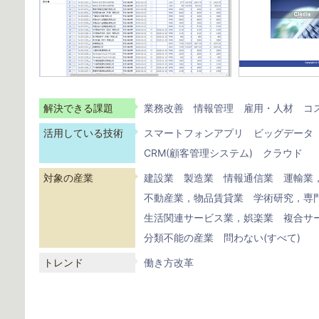
解決できる課題
業務改善
情報管理
雇用・人材
コ
活用している技術
スマートフォンアプリ
ビッグデータ
CRM(顧客管理システム)
クラウド
対象の産業
建設業
製造業
情報通信業
運輸業
不動産業，物品賃貸業
学術研究，専
生活関連サービス業，娯楽業
複合サ
分類不能の産業
問わない(すべて)
トレンド
働き方改革