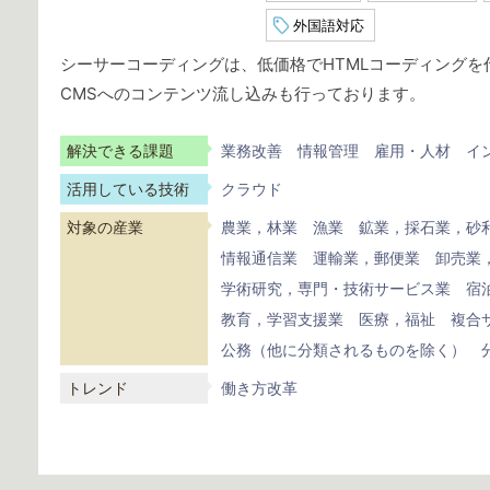
外国語対応
シーサーコーディングは、低価格でHTMLコーディングを代
CMSへのコンテンツ流し込みも行っております。
解決できる課題
業務改善
情報管理
雇用・人材
イ
活用している技術
クラウド
対象の産業
農業，林業
漁業
鉱業，採石業，砂
情報通信業
運輸業，郵便業
卸売業
学術研究，専門・技術サービス業
宿
教育，学習支援業
医療，福祉
複合
公務（他に分類されるものを除く）
トレンド
働き方改革