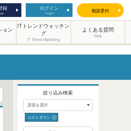
登録
ログイン
相談
受付
 up
Login
ITトレンドウォッチン
ション
よくある質問
グ
FAQ
IT Trend Watching
絞り込み検索
課題を選択
コストダウン