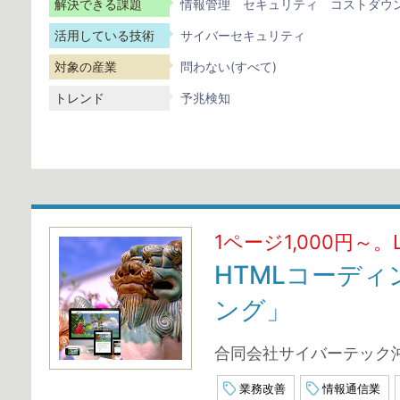
解決できる課題
情報管理
セキュリティ
コストダウ
活用している技術
サイバーセキュリティ
対象の産業
問わない(すべて)
トレンド
予兆検知
1ページ1,000円
HTMLコーデ
ング」
合同会社サイバーテック
業務改善
情報通信業