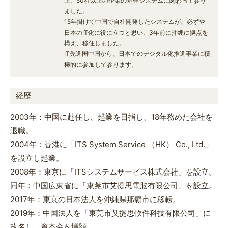
上、50社以上の企業の基幹システムに関わって参り
ました。
15年掛けて中国で自社開発したシステムが、必ずや
日本のIT化に役に立つと思い、3年前に沖縄に拠点を
構え、移住しました。
IT先進国中国から、日本でのデジタル化推進事業に積
極的に参加して参ります。
経歴
2003年：中国に赴任し、起業を目指し、18年務めた会社を
退職。
2004年：香港に「ITS System Service （HK） Co., Ltd.」
を設立し起業。
2008年：東京に「ITSシステムサービス株式会社」を設立。
同年：中国広東省に「東莞市艾提思電脳有限公司」を設立。
2017年：東京の日本法人を沖縄県那覇市に移転。
2019年：中国法人を「東莞市艾提思軟件科技有限公司」に
改名し、資本金を増額。