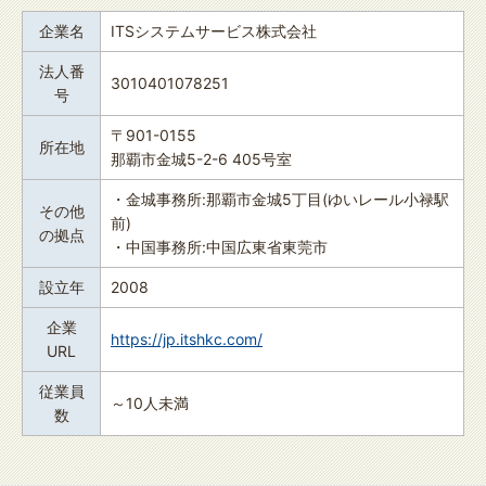
企業名
ITSシステムサービス株式会社
法人番
3010401078251
号
〒901-0155
所在地
那覇市金城5-2-6 405号室
・金城事務所:那覇市金城5丁目(ゆいレール小禄駅
その他
前)
の拠点
・中国事務所:中国広東省東莞市
設立年
2008
企業
https://jp.itshkc.com/
URL
従業員
～10人未満
数