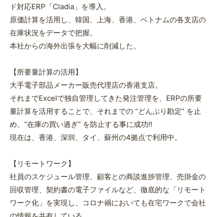
ド対応ERP「Cladia」を導入。
原価計算を活用し、韓国、上海、香港、ベトナムの各支店の
在庫状況をデータで把握。
本社からの海外出張を大幅に削減した。
【所要量計算の活用】
大手電子部品メーカー販売代理店の香港支店。
それまでExcelで独自管理してきた発注管理を、ERPの所要
量計算を活用することで、それまでの “どんぶり勘定” を止
め、“在庫の買い過ぎ” を防止する事に成功‼
現在は、香港、深圳、タイ、蘇州の4拠点で利用中。
【リモートワーク】
社員のスケジュール管理、顧客との商談進捗管理、売掛金の
回収管理、契約書の電子ファイルなど、徹底的な「リモート
ワーク化」を実現し、コロナ禍においても在宅ワークで会社
の情報を共有している。