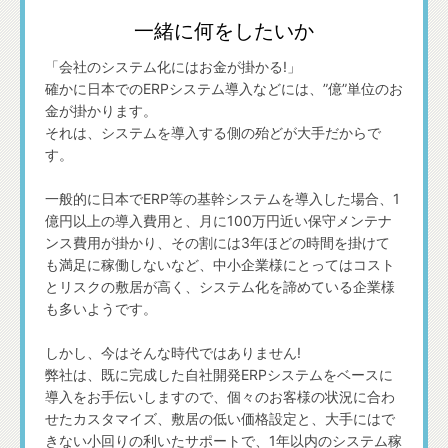
一緒に何をしたいか
「会社のシステム化にはお金が掛かる!」
確かに日本でのERPシステム導入などには、”億”単位のお
金が掛かります。
それは、システムを導入する側の殆どが大手だからで
す。
一般的に日本でERP等の基幹システムを導入した場合、1
億円以上の導入費用と、月に100万円近い保守メンテナ
ンス費用が掛かり、その割には3年ほどの時間を掛けて
も満足に稼働しないなど、中小企業様にとってはコスト
とリスクの敷居が高く、システム化を諦めている企業様
も多いようです。
しかし、今はそんな時代ではありません!
弊社は、既に完成した自社開発ERPシステムをベースに
導入をお手伝いしますので、個々のお客様の状況に合わ
せたカスタマイズ、敷居の低い価格設定と、大手にはで
きない小回りの利いたサポートで、1年以内のシステム稼