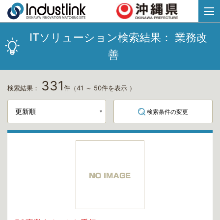
ITソリューション検索結果：
業務改
善
331
検索結果：
件
（41 ～ 50件を表示 ）
検索条件の変更