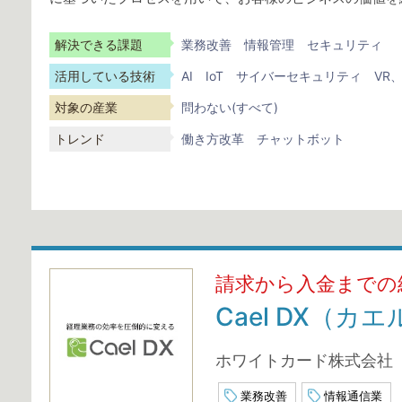
解決できる課題
業務改善
情報管理
セキュリティ
活用している技術
AI
IoT
サイバーセキュリティ
VR、
対象の産業
問わない(すべて)
トレンド
働き方改革
チャットボット
請求から入金までの
Cael DX（カ
ホワイトカード株式会社
業務改善
情報通信業