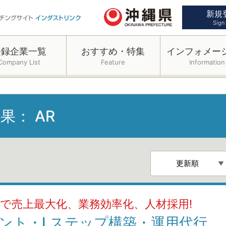
新規
Sign
登録企業一覧
おすすめ・特集
インフォメー
Company List
Feature
Information
結果：
AR
グで売上最大化、業務効率化、人材採用!
ウント・Lステップ構築・運用代行