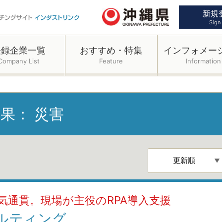
新規
Sign
登録企業一覧
おすすめ・特集
インフォメー
Company List
Feature
Information
結果：
災害
気通貫。現場が主役のRPA導入支援
サルティング