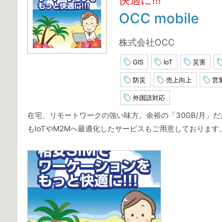
OCC mobile
株式会社OCC
GIS
IoT
災害
防災
売上向上
営
外国語対応
在宅、リモートワークの強い味方。余裕の「30GB/月」だ
もIoTやM2Mへ最適化したサービスもご用意しております