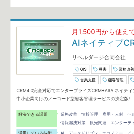
月1,500円から使
AIネイティブCRM
リベルダージ合同会社
GIS
災害
業務改
営業支援
顧客管理
CRM4.0完全対応でエンタープライズCRM+AI(AIネイテ
中小企業向けのノーコード型顧客管理サービスの決定版!
解決できる課題
業務改善
情報管理
雇用・人材
ヘ
情報漏洩対策
観光関連
エンターテ
活用している技術
AI
データドリブン・エコノミー
ビ