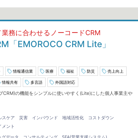
えて業務に合わせるノーコードCRM
「EMOROCO CRM Lite」
善
情報通信業
医療
福祉
防災
売上向上
情報共有
多言語
外国語対応
ィブCRM)の機能をシンプルに使いやすく(Lite)にした個人事業主や
ルスケア
災害
インバウンド
地域活性化
コストダウン
イメント
ッグデータ
コンサルティング
SFA(営業支援システム)