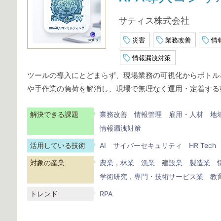
サティス株式会社
災害
業務改善
情
情報漏洩対策
ツールの導入にとどまらず、現場業務の可視化からボトルネ
や手作業の負荷を解消し、現場で無理なく運用・定着する
解決できる課題
業務改善
情報管理
雇用・人材
地
情報漏洩対策
活用している技術
AI
サイバーセキュリティ
HR Tech
対象の産業
農業，林業
漁業
建設業
製造業
学術研究，専門・技術サービス業
教
トレンド
RPA