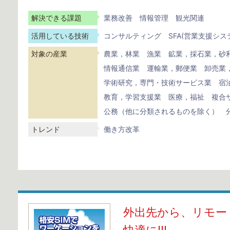
解決できる課題
業務改善
情報管理
観光関連
活用している技術
コンサルティング
SFA(営業支援シス
対象の産業
農業，林業
漁業
鉱業，採石業，砂
情報通信業
運輸業，郵便業
卸売業
学術研究，専門・技術サービス業
宿
教育，学習支援業
医療，福祉
複合
公務（他に分類されるものを除く）
トレンド
働き方改革
外出先から、リモー
快適に!!!