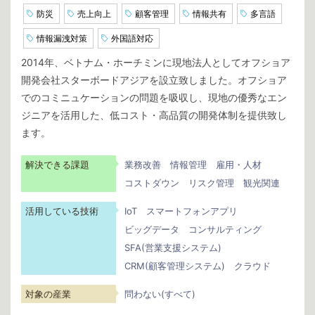
防災
売上向上
顧客管理
情報共有
多言語
情報漏洩対策
外国語対応
2014年、ベトナム・ホーチミンに現地法人としてオフショア
開発会社スターボードアジアを設立致しました。オフショア
でのコミニュケーションの問題を吸収し、現地の優秀なエン
ジニアを活用した、低コスト・高品質の開発体制を提供致し
ます。
解決できる課題
業務改善
情報管理
雇用・人材
コストダウン
リスク管理
観光関連
活用している技術
IoT
スマートフォンアプリ
ビッグデータ
コンサルティング
SFA(営業支援システム)
CRM(顧客管理システム)
クラウド
対象の産業
問わない(すべて)