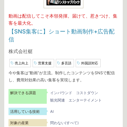
動画は配信してこそ本領発揮。届けて、惹きつけ、集
客を最大化。
【SNS集客に】ショート動画制作+広告配
信
株式会社梃
売上向上
営業支援
多言語
外国語対応
今や集客は“動画”が主流。制作したコンテンツをSNSで配信
し、費用対効果の高い集客を実現します。
解決できる課題
インバウンド
コストダウン
観光関連
エンターテイメント
活用している技術
AI
対象の産業
問わない(すべて)