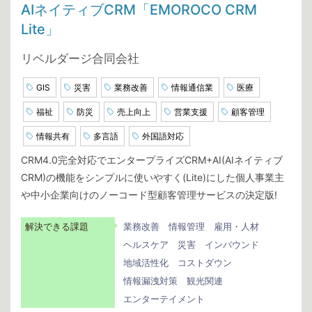
AIネイティブCRM「EMOROCO CRM
Lite」
リベルダージ合同会社
GIS
災害
業務改善
情報通信業
医療
福祉
防災
売上向上
営業支援
顧客管理
情報共有
多言語
外国語対応
CRM4.0完全対応でエンタープライズCRM+AI(AIネイティブ
CRM)の機能をシンプルに使いやすく(Lite)にした個人事業主
や中小企業向けのノーコード型顧客管理サービスの決定版!
解決できる課題
業務改善
情報管理
雇用・人材
ヘルスケア
災害
インバウンド
地域活性化
コストダウン
情報漏洩対策
観光関連
エンターテイメント