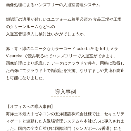
画像処理によるハンズフリーの入退室管理システム
顔認証の適用が難しいユニフォーム着用必須の 食品工場や工場
のクリーンルームなどへの
入退室管理導入に検討はいかがでしょうか。
赤・青・緑のユニークなカラーコード colorbit®︎ を IoTカメラ
Vieureka で読み取るのでハンズフリーで入退室ができます。
画像処理により認識したデータはクラウドで共有、同時に取得し
た画像にてクラウド上で顔認証を実施、なりすましや共連れ防止
も可能になりました。
導入事例
【オフィスへの導入事例】
海洋土木最大手ゼネコンの五洋建設株式会社様では、セキュリテ
ィゲートと連動した入退場管理システムを本社ビルに導入されま
した。国内の全支店並びに国際部門（シンガポール/香港）にも