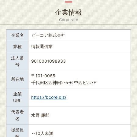
企業情報
Corporate
企業名
ビーコア株式会社
業種
情報通信業
法人番
9010001098933
号
〒101-0065
所在地
千代田区西神田2-5-6 中西ビル7F
企業
https://bcore.biz/
URL
代表者
水野 廉郎
名
従業員
～10人未満
数