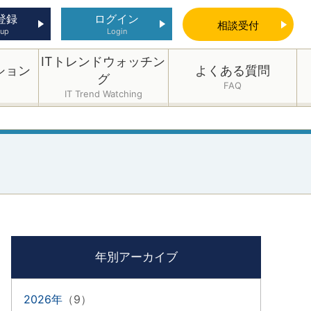
登録
ログイン
相談
受付
 up
Login
ITトレンドウォッチン
ション
よくある質問
グ
FAQ
IT Trend Watching
年別アーカイブ
2026年
（9）