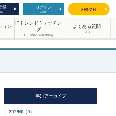
登録
ログイン
相談
受付
 up
Login
ITトレンドウォッチン
ション
よくある質問
グ
FAQ
IT Trend Watching
年別アーカイブ
2026年
（9）