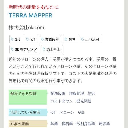
新時代の測量をあなたに
TERRA MAPPER
株式会社okicom
GIS
IoT
業務改善
防災
土地活用
3Dモデリング
売上向上
近年のドローンの導入・活用が増えつつある中、活用の一貫
ということで行われているドローン測量。そのドローン測量
のための画像処理解析ソフトで、コストの大幅削減や処理の
自動化で時間の短縮を行う事ができます。
解決できる課題
業務改善
情報管理
災害
コストダウン
観光関連
活用している技術
IoT
ドローン
GIS
対象の産業
鉱業，採石業，砂利採取業
建設業