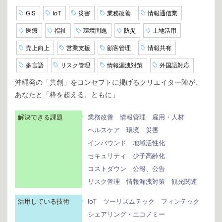
GIS
IoT
災害
業務改善
情報通信業
医療
福祉
環境問題
防災
土地活用
売上向上
営業支援
顧客管理
情報共有
多言語
リスク管理
情報漏洩対策
外国語対応
沖縄発の「共創」をコンセプトに掲げるクリエイター陣が、
あなたと「枠を超える、ともに」
解決できる課題
業務改善
情報管理
雇用・人材
ヘルスケア
環境
災害
インバウンド
地域活性化
セキュリティ
少子高齢化
コストダウン
公報、公告
リスク管理
情報漏洩対策
観光関連
活用している技術
IoT
ツーリズムテック
フィンテック
シェアリング・エコノミー