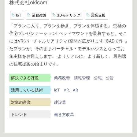
株式会社okicom
IoT
業務改善
3Dモデリング
営業支援
「プランに入り、プランを歩き、プランを体感する」 究極の
住宅プレゼンテーション! ヘッドマウントを装着すると、そこ
にはVR(バーチャルリアリティ)空間が広がります! CADで作っ
たプランが、そのままバーチャル・モデルハウスとなってお
施主様をお迎えします。 よりリアルに、より新しく、最先端
の住宅提案の始まりです。
解決できる課題
業務改善
情報管理
公報、公告
活用している技術
IoT
VR、AR
対象の産業
建設業
トレンド
働き方改革