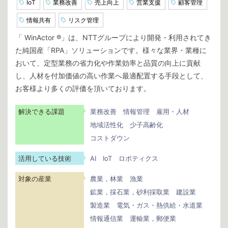
IoT
業務改善
売上向上
営業支援
顧客管理
情報共有
リスク管理
「 WinActor ®」は、NTTグループにより開発・利用されてき
た純国産「RPA」ソリューションです。様々な業界・業種に
おいて、定型業務の省力化や作業効率と品質の向上に貢献
し、人材を付加価値の高い作業へ最適配置する手段として、
お客様より多くの評価を頂いております。
解決できる課題
業務改善
情報管理
雇用・人材
地域活性化
少子高齢化
コストダウン
活用している技術
AI
IoT
ロボティクス
対象の産業
農業，林業
漁業
鉱業，採石業，砂利採取業
建設業
製造業
電気・ガス・熱供給・水道業
情報通信業
運輸業，郵便業