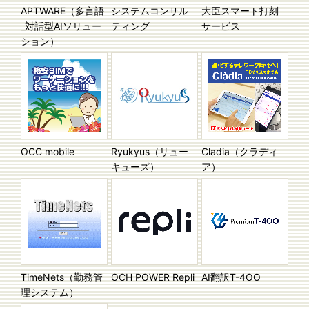
APTWARE（多言語
システムコンサル
大臣スマート打刻
_対話型AIソリュー
ティング
サービス
ション）
OCC mobile
Ryukyus（リュー
Cladia（クラディ
キューズ）
ア）
TimeNets（勤務管
OCH POWER Repli
AI翻訳T-4OO
理システム）