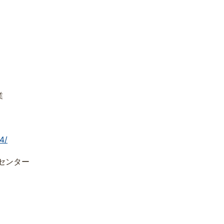
業
4/
センター