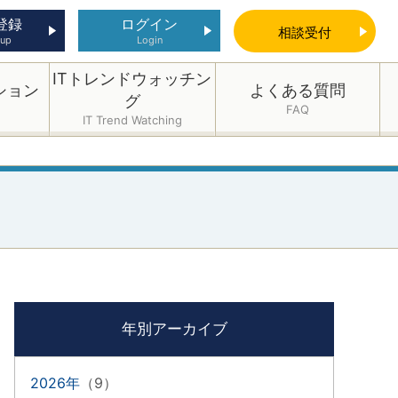
登録
ログイン
相談
受付
 up
Login
ITトレンドウォッチン
ション
よくある質問
グ
FAQ
IT Trend Watching
年別アーカイブ
2026年
（9）