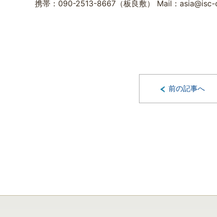
携帯：090-2513-8667（板良敷） Mail：asia@isc-ok
前の記事へ