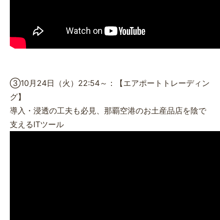
③10月24日（火）22:54～：【エアポートトレーディン
グ】
導入・浸透の工夫も必見、那覇空港のお土産品店を陰で
支えるITツール