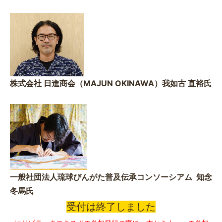
株式会社 日進商会（MAJUN OKINAWA）我如古 直裕氏
一般社団法人琉球びんがた普及伝承コンソーシアム 知念
冬馬氏
受付は終了しました