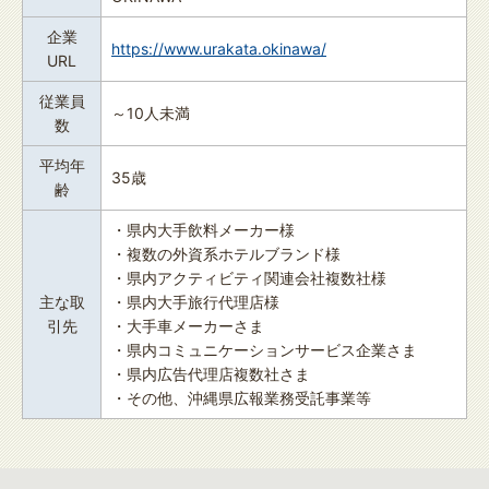
企業
https://www.urakata.okinawa/
URL
従業員
～10人未満
数
平均年
35歳
齢
・県内大手飲料メーカー様
・複数の外資系ホテルブランド様
・県内アクティビティ関連会社複数社様
主な取
・県内大手旅行代理店様
引先
・大手車メーカーさま
・県内コミュニケーションサービス企業さま
・県内広告代理店複数社さま
・その他、沖縄県広報業務受託事業等